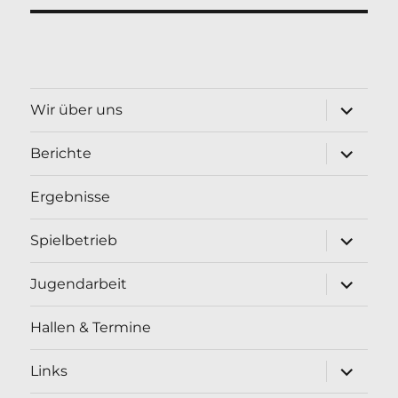
Unterme
Wir über uns
öffnen
Unterme
Berichte
öffnen
Ergebnisse
Unterme
Spielbetrieb
öffnen
Unterme
Jugendarbeit
öffnen
Hallen & Termine
Unterme
Links
öffnen