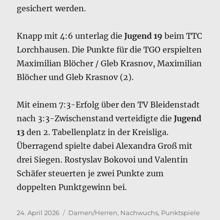
gesichert werden.
Knapp mit 4:6 unterlag die
Jugend 19
beim TTC
Lorchhausen. Die Punkte für die TGO erspielten
Maximilian Blöcher / Gleb Krasnov, Maximilian
Blöcher und Gleb Krasnov (2).
Mit einem 7:3-Erfolg über den TV Bleidenstadt
nach 3:3-Zwischenstand verteidigte die
Jugend
13
den 2. Tabellenplatz in der Kreisliga.
Überragend spielte dabei Alexandra Groß mit
drei Siegen. Rostyslav Bokovoi und Valentin
Schäfer steuerten je zwei Punkte zum
doppelten Punktgewinn bei.
Veröffentlicht
Kategorien
24. April 2026
Damen/Herren
,
Nachwuchs
,
Punktspiele