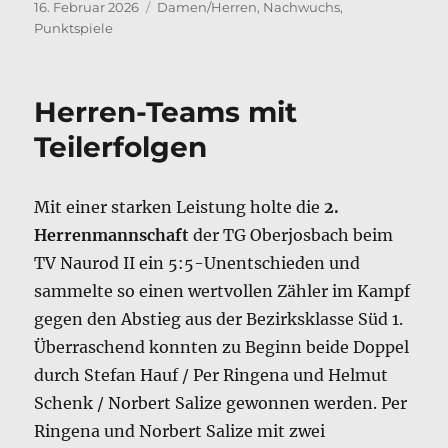
Veröffentlicht
Kategorien
16. Februar 2026
Damen/Herren
,
Nachwuchs
,
am
Punktspiele
Herren-Teams mit
Teilerfolgen
Mit einer starken Leistung holte die
2.
Herrenmannschaft
der TG Oberjosbach beim
TV Naurod II ein 5:5-Unentschieden und
sammelte so einen wertvollen Zähler im Kampf
gegen den Abstieg aus der Bezirksklasse Süd 1.
Überraschend konnten zu Beginn beide Doppel
durch Stefan Hauf / Per Ringena und Helmut
Schenk / Norbert Salize gewonnen werden. Per
Ringena und Norbert Salize mit zwei