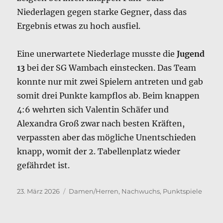
Niederlagen gegen starke Gegner, dass das
Ergebnis etwas zu hoch ausfiel.
Eine unerwartete Niederlage musste die
Jugend
13
bei der SG Wambach einstecken. Das Team
konnte nur mit zwei Spielern antreten und gab
somit drei Punkte kampflos ab. Beim knappen
4:6 wehrten sich Valentin Schäfer und
Alexandra Groß zwar nach besten Kräften,
verpassten aber das mögliche Unentschieden
knapp, womit der 2. Tabellenplatz wieder
gefährdet ist.
Veröffentlicht
Kategorien
23. März 2026
Damen/Herren
,
Nachwuchs
,
Punktspiele
am