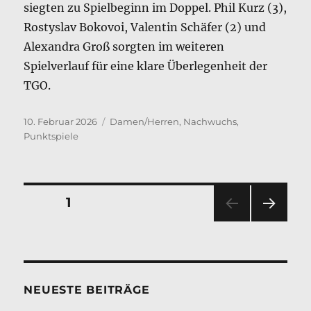
siegten zu Spielbeginn im Doppel. Phil Kurz (3),
Rostyslav Bokovoi, Valentin Schäfer (2) und
Alexandra Groß sorgten im weiteren
Spielverlauf für eine klare Überlegenheit der
TGO.
Veröffentlicht
Kategorien
10. Februar 2026
Damen/Herren
,
Nachwuchs
,
am
Punktspiele
Seitennummerierung
SEITE
1
NÄC
der
HSTE
SEIT
Beiträge
E
NEUESTE BEITRÄGE