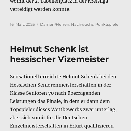
womit der 2. Tabellenplatz in der Kreisliga
verteidigt werden konnte.
Veröffentlicht
Kategorien
16. März 2026
Damen/Herren
,
Nachwuchs
,
Punktspiele
am
Helmut Schenk ist
hessischer Vizemeister
Sensationell erreichte Helmut Schenk bei den
Hessischen Seniorenmeisterschaften in der
Klasse Senioren 70 nach überragenden
Leistungen das Finale, in dem er dann dem
Topspieler dieses Wettbewerbs zwar unterlag,
aber sich somit für die Deutschen
Einzelmeisterschaften in Erfurt qualifizieren