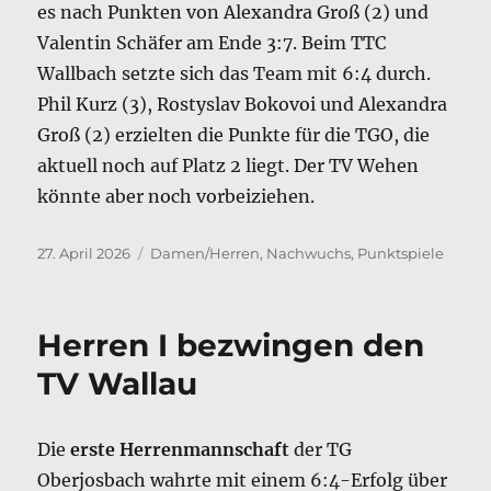
es nach Punkten von Alexandra Groß (2) und
Valentin Schäfer am Ende 3:7. Beim TTC
Wallbach setzte sich das Team mit 6:4 durch.
Phil Kurz (3), Rostyslav Bokovoi und Alexandra
Groß (2) erzielten die Punkte für die TGO, die
aktuell noch auf Platz 2 liegt. Der TV Wehen
könnte aber noch vorbeiziehen.
Veröffentlicht
Kategorien
27. April 2026
Damen/Herren
,
Nachwuchs
,
Punktspiele
am
Herren I bezwingen den
TV Wallau
Die
erste Herrenmannschaft
der TG
Oberjosbach wahrte mit einem 6:4-Erfolg über