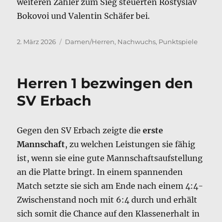
weiteren Zähler zum Sieg steuerten Rostyslav
Bokovoi und Valentin Schäfer bei.
Veröffentlicht
Kategorien
2. März 2026
Damen/Herren
,
Nachwuchs
,
Punktspiele
am
Herren 1 bezwingen den
SV Erbach
Gegen den SV Erbach zeigte die
erste
Mannschaft
, zu welchen Leistungen sie fähig
ist, wenn sie eine gute Mannschaftsaufstellung
an die Platte bringt. In einem spannenden
Match setzte sie sich am Ende nach einem 4:4-
Zwischenstand noch mit 6:4 durch und erhält
sich somit die Chance auf den Klassenerhalt in