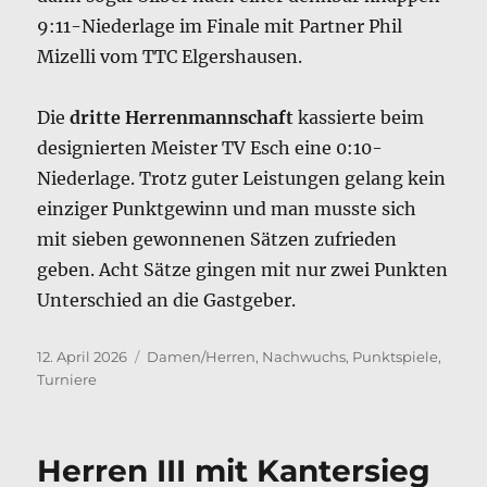
9:11-Niederlage im Finale mit Partner Phil
Mizelli vom TTC Elgershausen.
Die
dritte Herrenmannschaft
kassierte beim
designierten Meister TV Esch eine 0:10-
Niederlage. Trotz guter Leistungen gelang kein
einziger Punktgewinn und man musste sich
mit sieben gewonnenen Sätzen zufrieden
geben. Acht Sätze gingen mit nur zwei Punkten
Unterschied an die Gastgeber.
Veröffentlicht
Kategorien
12. April 2026
Damen/Herren
,
Nachwuchs
,
Punktspiele
,
am
Turniere
Herren III mit Kantersieg