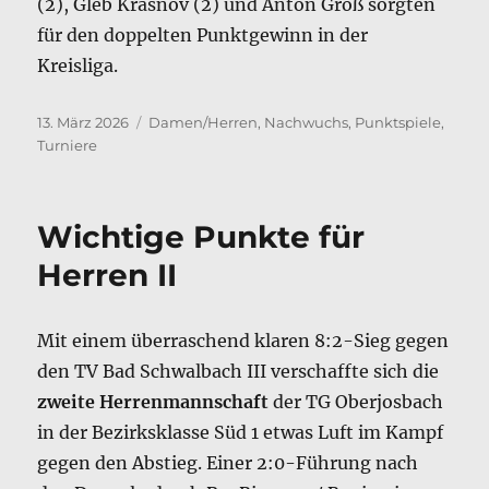
(2), Gleb Krasnov (2) und Anton Groß sorgten
für den doppelten Punktgewinn in der
Kreisliga.
Veröffentlicht
Kategorien
13. März 2026
Damen/Herren
,
Nachwuchs
,
Punktspiele
,
am
Turniere
Wichtige Punkte für
Herren II
Mit einem überraschend klaren 8:2-Sieg gegen
den TV Bad Schwalbach III verschaffte sich die
zweite Herrenmannschaft
der TG Oberjosbach
in der Bezirksklasse Süd 1 etwas Luft im Kampf
gegen den Abstieg. Einer 2:0-Führung nach