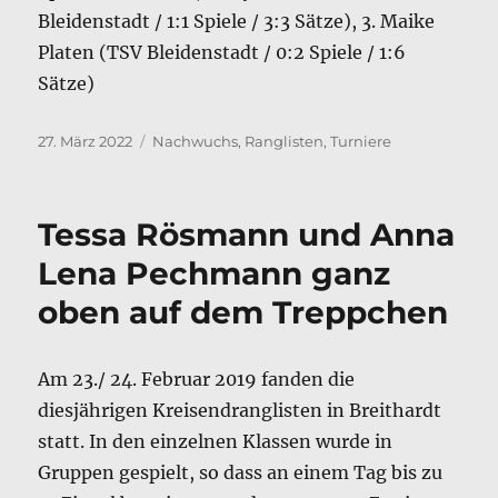
Bleidenstadt / 1:1 Spiele / 3:3 Sätze), 3. Maike
Platen (TSV Bleidenstadt / 0:2 Spiele / 1:6
Sätze)
Veröffentlicht
Kategorien
27. März 2022
Nachwuchs
,
Ranglisten
,
Turniere
am
Tessa Rösmann und Anna
Lena Pechmann ganz
oben auf dem Treppchen
Am 23./ 24. Februar 2019 fanden die
diesjährigen Kreisendranglisten in Breithardt
statt. In den einzelnen Klassen wurde in
Gruppen gespielt, so dass an einem Tag bis zu