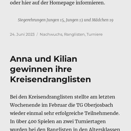
oder hier auf der Homepage informieren.
Siegerehrungen Jungen 15, Jungen 13 und Mädchen 19
Veröffentlicht
Kategorien
24. Juni 2023
Nachwuchs
,
Ranglisten
,
Turniere
am
Anna und Kilian
gewinnen ihre
Kreisendranglisten
Bei den Kreisendranglisten stellte am letzten
Wochenende im Februar die TG Oberjosbach
wieder einmal sehr erfolgreiche Teilnehmende.
In über 400 Spielen an zwei Turniertagen
wurden bei den Ranglisten in den Altersklassen