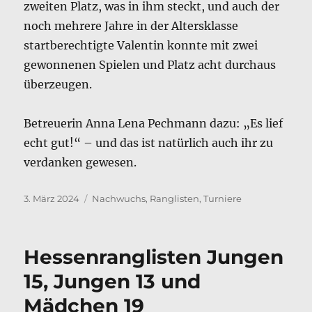
zweiten Platz, was in ihm steckt, und auch der
noch mehrere Jahre in der Altersklasse
startberechtigte Valentin konnte mit zwei
gewonnenen Spielen und Platz acht durchaus
überzeugen.
Betreuerin Anna Lena Pechmann dazu: „Es lief
echt gut!“ – und das ist natürlich auch ihr zu
verdanken gewesen.
Veröffentlicht
Kategorien
3. März 2024
Nachwuchs
,
Ranglisten
,
Turniere
am
Hessenranglisten Jungen
15, Jungen 13 und
Mädchen 19