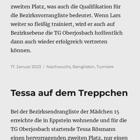
zweiten Platz, was auch die Qualifikation für
die Bezirksvorrangliste bedeutet. Wenn Lars
weiter so fleißig trainiert, wird er auch auf
Bezirksebene die TG Oberjosbach hoffentlich
dann auch wieder erfolgreich vertreten
können.
Veröffentlicht
Kategorien
17. Januar 2023
Nachwuchs
,
Ranglisten
,
Turniere
am
Tessa auf dem Treppchen
Bei der Bezirksendrangliste der Mädchen 15
erreichte die in Eppstein wohnende und für die
TG Oberjosbach startende Tessa Rösmann
einen hervorragenden zweiten Platz, nur einen