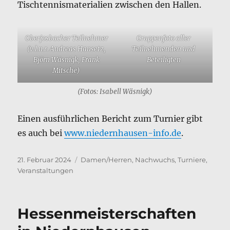
Tischtennismaterialien zwischen den Hallen.
Oberjosbacher Teilnehmer
Gruppenfoto aller
(v.l.n.r. Andreas Hansetz,
Teilnehmenden und
Björn Wäsnigk, Frank
Beteiligten
Mitsche)
(Fotos: Isabell Wäsnigk)
Einen ausführlichen Bericht zum Turnier gibt
es auch bei
www.niedernhausen-info.de
.
Veröffentlicht
Kategorien
21. Februar 2024
Damen/Herren
,
Nachwuchs
,
Turniere
,
am
Veranstaltungen
Hessenmeisterschaften