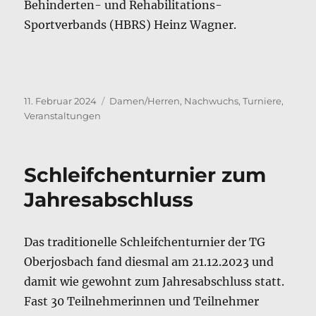
Behinderten- und Rehabilitations-
Sportverbands (HBRS) Heinz Wagner.
Veröffentlicht
Kategorien
11. Februar 2024
Damen/Herren
,
Nachwuchs
,
Turniere
,
am
Veranstaltungen
Schleifchenturnier zum
Jahresabschluss
Das traditionelle Schleifchenturnier der TG
Oberjosbach fand diesmal am 21.12.2023 und
damit wie gewohnt zum Jahresabschluss statt.
Fast 30 Teilnehmerinnen und Teilnehmer