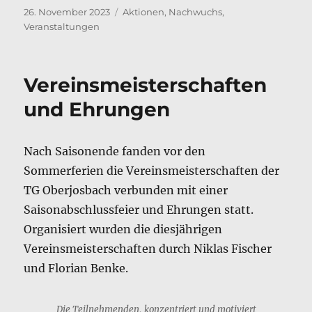
Veröffentlicht
Kategorien
26. November 2023
Aktionen
,
Nachwuchs
,
am
Veranstaltungen
Vereinsmeisterschaften
und Ehrungen
Nach Saisonende fanden vor den
Sommerferien die Vereinsmeisterschaften der
TG Oberjosbach verbunden mit einer
Saisonabschlussfeier und Ehrungen statt.
Organisiert wurden die diesjährigen
Vereinsmeisterschaften durch Niklas Fischer
und Florian Benke.
Die Teilnehmenden, konzentriert und motiviert