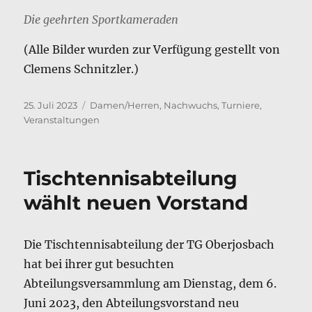
Die geehrten Sportkameraden
(Alle Bilder wurden zur Verfügung gestellt von
Clemens Schnitzler.)
Veröffentlicht
Kategorien
25. Juli 2023
Damen/Herren
,
Nachwuchs
,
Turniere
,
am
Veranstaltungen
Tischtennisabteilung
wählt neuen Vorstand
Die Tischtennisabteilung der TG Oberjosbach
hat bei ihrer gut besuchten
Abteilungsversammlung am Dienstag, dem 6.
Juni 2023, den Abteilungsvorstand neu