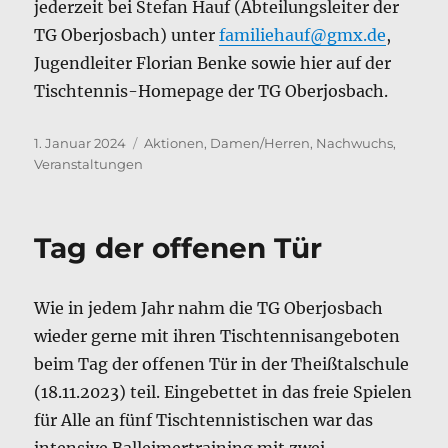
jederzeit bei Stefan Hauf (Abteilungsleiter der
TG Oberjosbach) unter
familiehauf@gmx.de
,
Jugendleiter Florian Benke sowie hier auf der
Tischtennis-Homepage der TG Oberjosbach.
Veröffentlicht
Kategorien
1. Januar 2024
Aktionen
,
Damen/Herren
,
Nachwuchs
,
am
Veranstaltungen
Tag der offenen Tür
Wie in jedem Jahr nahm die TG Oberjosbach
wieder gerne mit ihren Tischtennisangeboten
beim Tag der offenen Tür in der Theißtalschule
(18.11.2023) teil. Eingebettet in das freie Spielen
für Alle an fünf Tischtennistischen war das
intensive Balleimertraining mit zwei