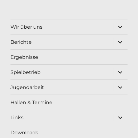
Unterme
Wir über uns
öffnen
Unterme
Berichte
öffnen
Ergebnisse
Unterme
Spielbetrieb
öffnen
Unterme
Jugendarbeit
öffnen
Hallen & Termine
Unterme
Links
öffnen
Downloads