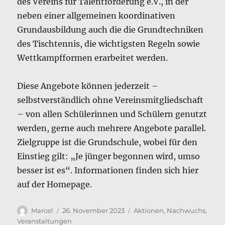
des Vereins für Talentförderung e.V., in der
neben einer allgemeinen koordinativen
Grundausbildung auch die die Grundtechniken
des Tischtennis, die wichtigsten Regeln sowie
Wettkampfformen erarbeitet werden.
Diese Angebote können jederzeit –
selbstverständlich ohne Vereinsmitgliedschaft
– von allen Schülerinnen und Schülern genutzt
werden, gerne auch mehrere Angebote parallel.
Zielgruppe ist die Grundschule, wobei für den
Einstieg gilt: „Je jünger begonnen wird, umso
besser ist es“. Informationen finden sich hier
auf der Homepage.
Autor
Veröffentlicht
Kategorien
Marcel
26. November 2023
Aktionen
,
Nachwuchs
,
am
Veranstaltungen