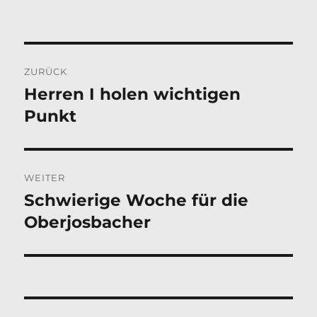
Beitragsnavigation
ZURÜCK
Herren I holen wichtigen
Vorheriger
Beitrag:
Punkt
WEITER
Schwierige Woche für die
Nächster
Beitrag:
Oberjosbacher