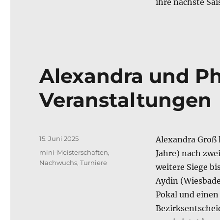
ihre nächste Sai
Alexandra und Ph
Veranstaltungen
Veröffentlicht
15. Juni 2025
Alexandra Groß 
am
Kategorien
mini-Meisterschaften
,
Jahre) nach zwe
Nachwuchs
,
Turniere
weitere Siege bi
Aydin (Wiesbade
Pokal und einen 
Bezirksentscheid