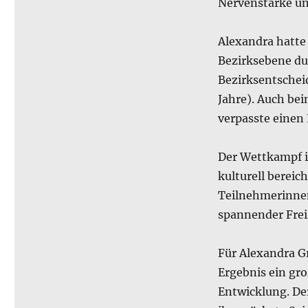
Nervenstärke un
Alexandra hatte
Bezirksebene dur
Bezirksentschei
Jahre). Auch be
verpasste einen
Der Wettkampf i
kulturell berei
Teilnehmerinnen
spannender Fre
Für Alexandra G
Ergebnis ein gro
Entwicklung. De