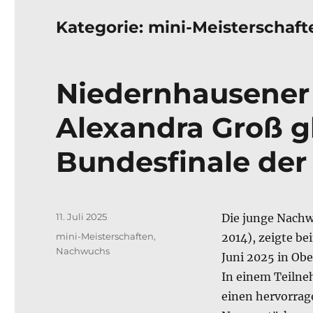
Kategorie:
mini-Meisterschaft
Niedernhausener
Alexandra Groß g
Bundesfinale der
Veröffentlicht
11. Juli 2025
Die junge Nachw
am
Kategorien
mini-Meisterschaften
,
2014), zeigte be
Nachwuchs
Juni 2025 in Ob
In einem Teilne
einen hervorrag