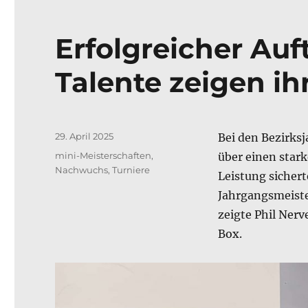
Erfolgreicher Auftr
Talente zeigen i
Veröffentlicht
29. April 2025
Bei den Bezirksj
am
Kategorien
mini-Meisterschaften
,
über einen starke
Nachwuchs
,
Turniere
Leistung sichert
Jahrgangsmeiste
zeigte Phil Nerv
Box.