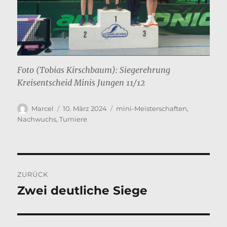
Foto (Tobias Kirschbaum): Siegerehrung
Kreisentscheid Minis Jungen 11/12
Autor
Veröffentlicht
Kategorien
Marcel
10. März 2024
mini-Meisterschaften
,
am
Nachwuchs
,
Turniere
Beitragsnavigation
ZURÜCK
Zwei deutliche Siege
Vorheriger
Beitrag: