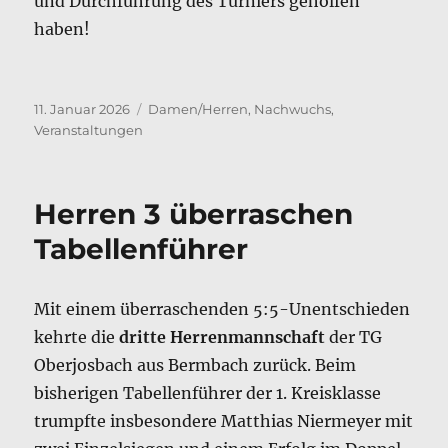
und Durchführung des Turniers geholfen
haben!
Veröffentlicht
Kategorien
11. Januar 2026
Damen/Herren
,
Nachwuchs
,
am
Veranstaltungen
Herren 3 überraschen
Tabellenführer
Mit einem überraschenden 5:5-Unentschieden
kehrte die
dritte Herrenmannschaft
der TG
Oberjosbach aus Bermbach zurück. Beim
bisherigen Tabellenführer der 1. Kreisklasse
trumpfte insbesondere Matthias Niermeyer mit