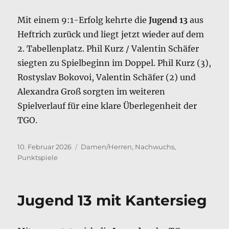
Mit einem 9:1-Erfolg kehrte die
Jugend 13
aus
Heftrich zurück und liegt jetzt wieder auf dem
2. Tabellenplatz. Phil Kurz / Valentin Schäfer
siegten zu Spielbeginn im Doppel. Phil Kurz (3),
Rostyslav Bokovoi, Valentin Schäfer (2) und
Alexandra Groß sorgten im weiteren
Spielverlauf für eine klare Überlegenheit der
TGO.
Veröffentlicht
Kategorien
10. Februar 2026
Damen/Herren
,
Nachwuchs
,
am
Punktspiele
Jugend 13 mit Kantersieg