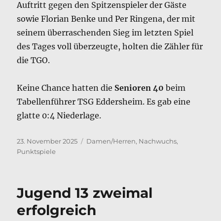
Auftritt gegen den Spitzenspieler der Gäste
sowie Florian Benke und Per Ringena, der mit
seinem überraschenden Sieg im letzten Spiel
des Tages voll überzeugte, holten die Zähler für
die TGO.
Keine Chance hatten die
Senioren 40
beim
Tabellenführer TSG Eddersheim. Es gab eine
glatte 0:4 Niederlage.
Veröffentlicht
Kategorien
23. November 2025
Damen/Herren
,
Nachwuchs
,
am
Punktspiele
Jugend 13 zweimal
erfolgreich