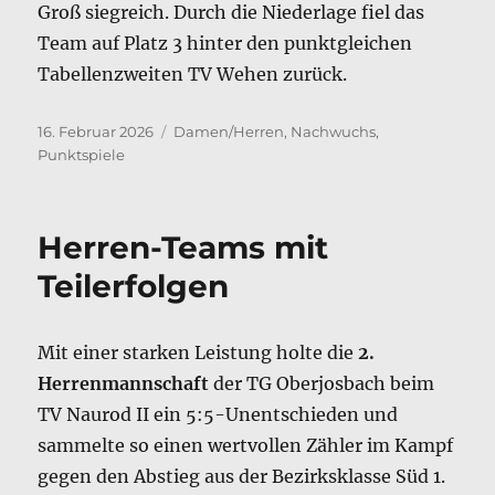
Groß siegreich. Durch die Niederlage fiel das
Team auf Platz 3 hinter den punktgleichen
Tabellenzweiten TV Wehen zurück.
Veröffentlicht
Kategorien
16. Februar 2026
Damen/Herren
,
Nachwuchs
,
am
Punktspiele
Herren-Teams mit
Teilerfolgen
Mit einer starken Leistung holte die
2.
Herrenmannschaft
der TG Oberjosbach beim
TV Naurod II ein 5:5-Unentschieden und
sammelte so einen wertvollen Zähler im Kampf
gegen den Abstieg aus der Bezirksklasse Süd 1.