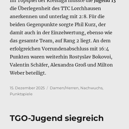
Im Topspiel der Kreisliga musste die
Jugend 13
die Überlegenheit des TTC Lorchhausen
anerkennen und unterlag mit 2:8. Für die
beiden Gegenpunkte sorgte Phil Kurz, der
damit auch in der Einzelwertung, ebenso wie
das gesamte Team, auf Rang 2 liegt. An dem
erfolgreichen Vorrundenabschluss mit 16:4
Punkten waren weiterhin Rostyslav Bokovoi,
Valentin Schäfer, Alexandra Groß und Milton
Weber beteiligt.
Veröffentlicht
Kategorien
15. Dezember 2025
Damen/Herren
,
Nachwuchs
,
am
Punktspiele
TGO-Jugend siegreich