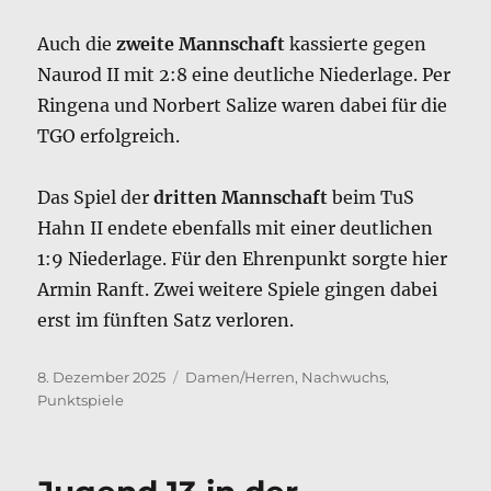
Auch die
zweite Mannschaft
kassierte gegen
Naurod II mit 2:8 eine deutliche Niederlage. Per
Ringena und Norbert Salize waren dabei für die
TGO erfolgreich.
Das Spiel der
dritten Mannschaft
beim TuS
Hahn II endete ebenfalls mit einer deutlichen
1:9 Niederlage. Für den Ehrenpunkt sorgte hier
Armin Ranft. Zwei weitere Spiele gingen dabei
erst im fünften Satz verloren.
Veröffentlicht
Kategorien
8. Dezember 2025
Damen/Herren
,
Nachwuchs
,
am
Punktspiele