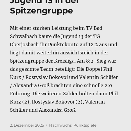
Jugend 13 in der
Spitzengruppe
Mit einer starken Leistung beim TV Bad
Schwalbach baute die Jugend 13 der TG
Oberjosbach ihr Punktekonto auf 12:2 aus und
liegt damit weiterhin aussichtsreich in der
Spitzengruppe der Kreisliga. Am 8:2-Sieg war
das gesamte Team beteiligt: Die Doppel Phil
Kurz / Rostyslav Bokovoi und Valentin Schäfer
/ Alexandra Groß brachten eine schnelle 2:0
Führung. Die weiteren Zähler holten dann Phil
Kurz (2), Rostyslav Bokovoi (2), Valentin
Schäfer und Alexandra Groß.
Veröffentlicht
Kategorien
2. Dezember 2025
Nachwuchs
,
Punktspiele