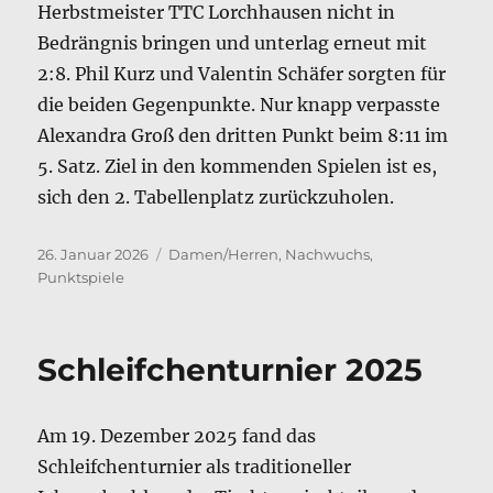
Herbstmeister TTC Lorchhausen nicht in
Bedrängnis bringen und unterlag erneut mit
2:8. Phil Kurz und Valentin Schäfer sorgten für
die beiden Gegenpunkte. Nur knapp verpasste
Alexandra Groß den dritten Punkt beim 8:11 im
5. Satz. Ziel in den kommenden Spielen ist es,
sich den 2. Tabellenplatz zurückzuholen.
Veröffentlicht
Kategorien
26. Januar 2026
Damen/Herren
,
Nachwuchs
,
am
Punktspiele
Schleifchenturnier 2025
Am 19. Dezember 2025 fand das
Schleifchenturnier als traditioneller