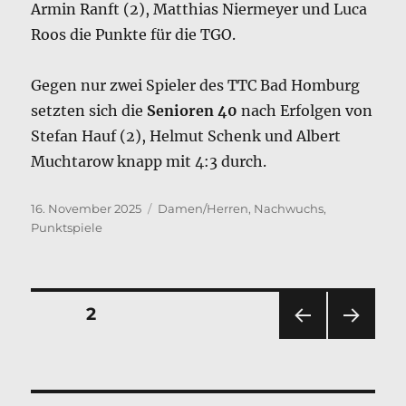
Armin Ranft (2), Matthias Niermeyer und Luca
Roos die Punkte für die TGO.
Gegen nur zwei Spieler des TTC Bad Homburg
setzten sich die
Senioren 40
nach Erfolgen von
Stefan Hauf (2), Helmut Schenk und Albert
Muchtarow knapp mit 4:3 durch.
Veröffentlicht
Kategorien
16. November 2025
Damen/Herren
,
Nachwuchs
,
am
Punktspiele
Seitennummerierung
SEITE
2
VOR
NÄC
der
HERI
HSTE
GE
SEIT
Beiträge
SEIT
E