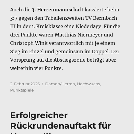
Auch die
3. Herrenmannschaft
kassierte beim
3:7 gegen den Tabellenzweiten TV Bermbach
III in der 1. Kreisklasse eine Niederlage. Für die
drei Punkte waren Matthias Niermeyer und
Christoph Wink verantwortlich mit je einem
Sieg im Einzel und gemeinsam im Doppel. Der
Vorsprung auf die Abstiegszone beträgt aber
weiterhin vier Punkte.
Veröffentlicht
Kategorien
2. Februar 2026
Damen/Herren
,
Nachwuchs
,
am
Punktspiele
Erfolgreicher
Rückrundenauftakt für