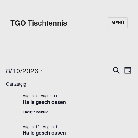
TGO Tischtennis
MENÜ
8/10/2026
Veranstaltungen
V
S
V
T
U
D
A
e
für
C
e
Ganztägig
G
a
H
r
10.
E
August 7
-
August 11
r
t
a
Halle geschlossen
u
August
a
n
Theißtalschule
m
s
2026
n
w
August 10
-
August 11
t
ä
Halle geschlossen
s