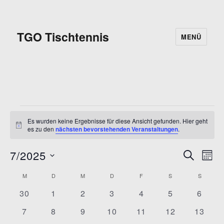
TGO Tischtennis
MENÜ
Veranstaltungen
Es wurden keine Ergebnisse für diese Ansicht gefunden. Hier geht
H
es zu den
nächsten bevorstehenden Veranstaltungen
.
i
n
7/2025
w
V
S
V
M
e
U
i
D
O
e
C
e
M
MONTAG
D
DIENSTAG
M
MITTWOCH
D
DONNERSTAG
F
FREITAG
S
SAMSTAG
S
SONNT
s
K
N
a
H
r
A
0
0
0
0
0
0
0
30
1
2
3
4
5
6
E
r
t
a
T
a
V
V
V
V
V
V
V
0
0
0
0
0
0
0
7
8
9
10
11
12
13
u
e
e
e
e
e
e
e
a
n
l
V
V
V
V
V
V
V