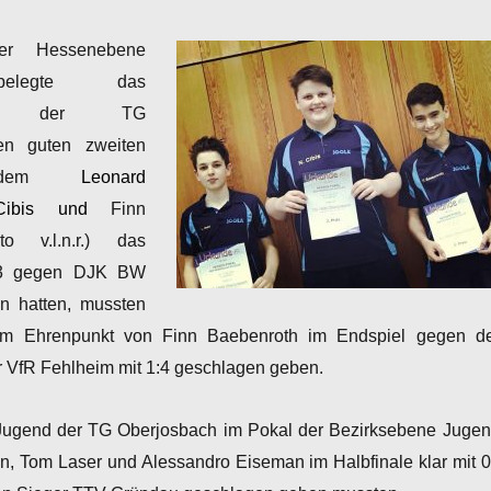
er Hessenebene
belegte das
team der TG
en guten zweiten
achdem
Leonard
 Cibis und
Finn
to v.l.n.r.) das
4:3 gegen DJK BW
n hatten, mussten
nem Ehrenpunkt von Finn Baebenroth im Endspiel gegen d
 VfR Fehlheim mit 1:4 geschlagen geben.
 Jugend der TG Oberjosbach im Pokal der Bezirksebene Jugen
n, Tom Laser und Alessandro Eiseman im Halbfinale klar mit 0