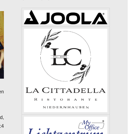
en
d,
:4