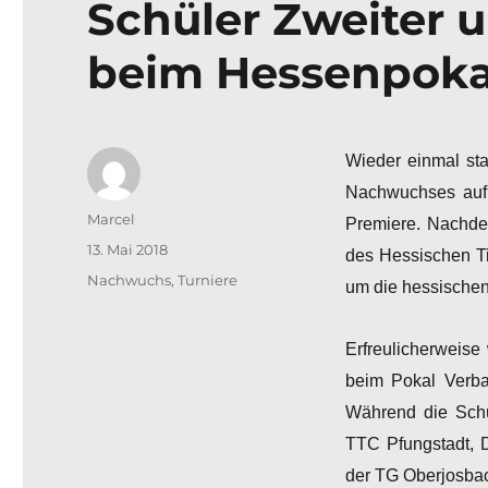
Schüler Zweiter 
beim Hessenpoka
Wieder einmal sta
Nachwuchses auf
Autor
Marcel
Premiere. Nachde
Veröffentlicht
13. Mai 2018
des Hessischen Ti
am
Kategorien
Nachwuchs
,
Turniere
um die hessischen
Erfreulicherweis
beim Pokal Verb
Während die Schü
TTC Pfungstadt, D
der TG Oberjosbac