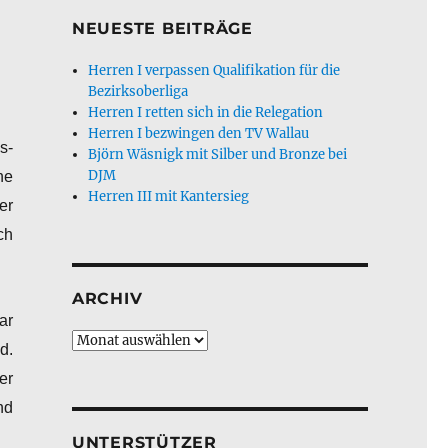
NEUESTE BEITRÄGE
Herren I verpassen Qualifikation für die
Bezirksoberliga
Herren I retten sich in die Relegation
Herren I bezwingen den TV Wallau
s-
Björn Wäsnigk mit Silber und Bronze bei
DJM
ne
Herren III mit Kantersieg
er
ch
ARCHIV
ar
Archiv
d.
er
nd
UNTERSTÜTZER