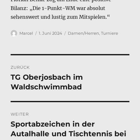
Bilanz: „Die 1-Punkt-WM war absolut
sehenswert und lustig zum Mitspielen.“
Autor
Veröffentlicht
Kategorien
Marcel
1. Juni 2024
Damen/Herren
,
Turniere
am
Beitragsnavigation
ZURÜCK
TG Oberjosbach im
Vorheriger
Beitrag:
Waldschwimmbad
WEITER
Sportabzeichen in der
Nächster
Beitrag:
Autalhalle und Tischtennis bei