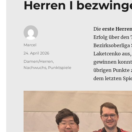
Herren I bezwing
Die
erste Herre
Erfolg über den 
Autor
Marcel
Bezirksoberliga
Veröffentlicht
24. April 2026
Laketcenko aus, 
am
Kategorien
Damen/Herren
,
gewinnen konnte
Nachwuchs
,
Punktspiele
übrigen Punkte 
dem letzten Spie