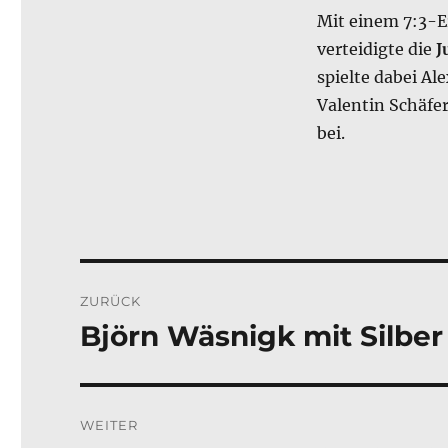
Mit einem 7:3-E
verteidigte die
J
spielte dabei Al
Valentin Schäfe
bei.
Beitragsnavigation
ZURÜCK
Björn Wäsnigk mit Silbe
Vorheriger
Beitrag:
WEITER