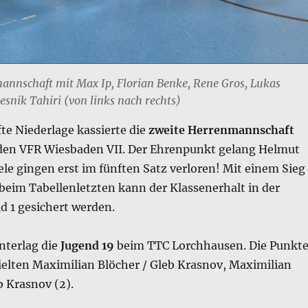
annschaft mit Max Ip, Florian Benke, Rene Gros, Lukas
snik Tahiri (von links nach rechts)
te Niederlage kassierte die
zweite Herrenmannschaft
den VFR Wiesbaden VII. Der Ehrenpunkt gelang Helmut
ele gingen erst im fünften Satz verloren! Mit einem Sieg
 beim Tabellenletzten kann der Klassenerhalt in der
d 1 gesichert werden.
nterlag die
Jugend 19
beim TTC Lorchhausen. Die Punkt
ielten Maximilian Blöcher / Gleb Krasnov, Maximilian
b Krasnov (2).