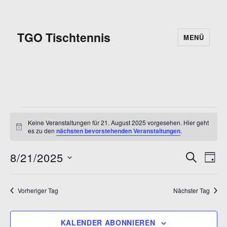
TGO Tischtennis
MENÜ
Veranstaltungen
Keine Veranstaltungen für 21. August 2025 vorgesehen. Hier geht
H
es zu den
nächsten bevorstehenden Veranstaltungen
.
für
i
n
8/21/2025
w
V
S
21.
V
T
e
U
i
D
A
e
C
August
e
s
G
a
H
r
Vorheriger Tag
Nächster Tag
E
2025
r
t
a
u
a
n
KALENDER ABONNIEREN