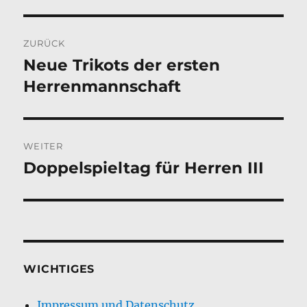
Beitragsnavigation
ZURÜCK
Neue Trikots der ersten
Vorheriger
Beitrag:
Herrenmannschaft
WEITER
Doppelspieltag für Herren III
Nächster
Beitrag:
WICHTIGES
Impressum und Datenschutz