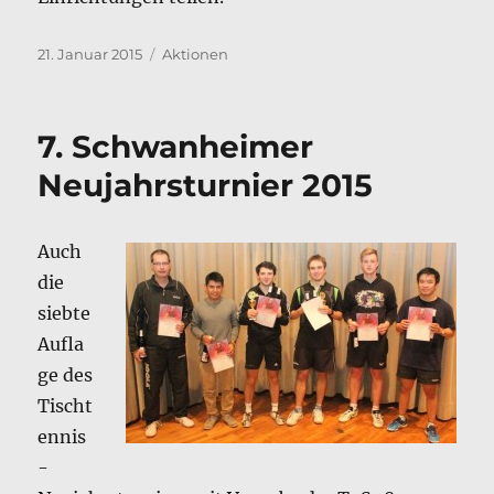
Veröffentlicht
Kategorien
21. Januar 2015
Aktionen
am
7. Schwanheimer
Neujahrsturnier 2015
Auch
die
siebte
Aufla
ge des
Tischt
ennis
-