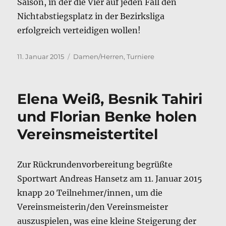
Saison, in der die Vier auf jeden Fall den
Nichtabstiegsplatz in der Bezirksliga
erfolgreich verteidigen wollen!
Veröffentlicht
Kategorien
11. Januar 2015
Damen/Herren
,
Turniere
am
Elena Weiß, Besnik Tahiri
und Florian Benke holen
Vereinsmeistertitel
Zur Rückrundenvorbereitung begrüßte
Sportwart Andreas Hansetz am 11. Januar 2015
knapp 20 Teilnehmer/innen, um die
Vereinsmeisterin/den Vereinsmeister
auszuspielen, was eine kleine Steigerung der