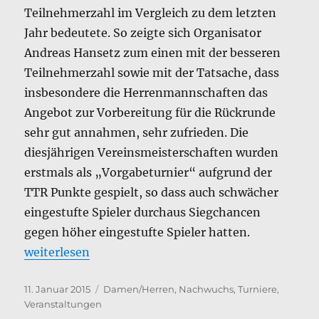
Teilnehmerzahl im Vergleich zu dem letzten
Jahr bedeutete. So zeigte sich Organisator
Andreas Hansetz zum einen mit der besseren
Teilnehmerzahl sowie mit der Tatsache, dass
insbesondere die Herrenmannschaften das
Angebot zur Vorbereitung für die Rückrunde
sehr gut annahmen, sehr zufrieden. Die
diesjährigen Vereinsmeisterschaften wurden
erstmals als „Vorgabeturnier“ aufgrund der
TTR Punkte gespielt, so dass auch schwächer
eingestufte Spieler durchaus Siegchancen
gegen höher eingestufte Spieler hatten.
„Elena Weiß, Besnik Tahiri und Florian Benke holen
weiterlesen
Veröffentlicht
Kategorien
11. Januar 2015
Damen/Herren
,
Nachwuchs
,
Turniere
,
am
Veranstaltungen