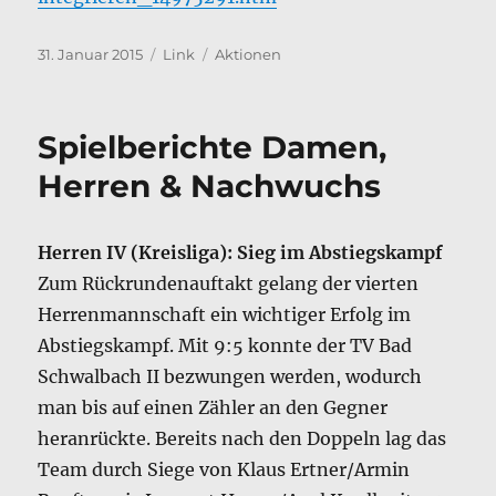
Veröffentlicht
Format
Kategorien
31. Januar 2015
Link
Aktionen
am
Spielberichte Damen,
Herren & Nachwuchs
Herren IV (Kreisliga): Sieg im Abstiegskampf
Zum Rückrundenauftakt gelang der vierten
Herrenmannschaft ein wichtiger Erfolg im
Abstiegskampf. Mit 9:5 konnte der TV Bad
Schwalbach II bezwungen werden, wodurch
man bis auf einen Zähler an den Gegner
heranrückte. Bereits nach den Doppeln lag das
Team durch Siege von Klaus Ertner/Armin