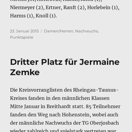
Niermeyer (2), Ertner, Ranft (2), Horlebein (1),
Harms (1), Knoll (1).
Veröffentlicht
Kategorien
23. Januar 2015
Damen/Herren
,
Nachwuchs
,
am
Punktspiele
Dritter Platz für Jermaine
Zemke
Die Kreisvorranglisten des Rheingau-Taunus-
Kreises fanden in den männlichen Klassen
Mitte Januar in Breithardt statt. 85 Teilnehmer
fanden den Weg nach Hohenstein, wobei auch
der männliche Nachwuchs der TG Oberjosbach
wieder zahlreich und spielstark vertreten war.