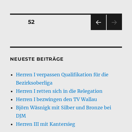
Seitennummerierung
SEITE
52
VOR
der
HERI
GE
Beiträge
SEIT
E
NEUESTE BEITRÄGE
Herren I verpassen Qualifikation für die
Bezirksoberliga
Herren I retten sich in die Relegation
Herren I bezwingen den TV Wallau
Björn Wäsnigk mit Silber und Bronze bei
DJM
Herren III mit Kantersieg