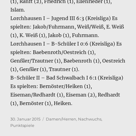
(1), Ranft (2), Friedrich (1), Ellenrieder (1),
Islam.
Lorchhausen I – Jugend III 6:3 (Kreisliga) Es
spielten: Jakob/Fuhrmann, Weiß/Weiß, E. Weiß
(1), K. Weiß (1), Jakob (1), Fuhrmann.
Lorchhausen I – B-Schüler I 0:6 (Kreisliga) Es
spielten: Baebenroth/Oestreich (1),
Genßler/Trautner (1), Baebenroth (1), Oestreich
(1), Genßler (1), Trautner (1).
B-Schüler II – Bad Schwalbach I 6:1 (Kreisliga)
Es spielten: Bernöster/Heiken (1),
Eiseman/Redhardt (1), Eiseman (2), Redhardt
(1), Bernöster (1), Heiken.
Veröffentlicht
Kategorien
30. Januar 2015
Damen/Herren
,
Nachwuchs
,
am
Punktspiele